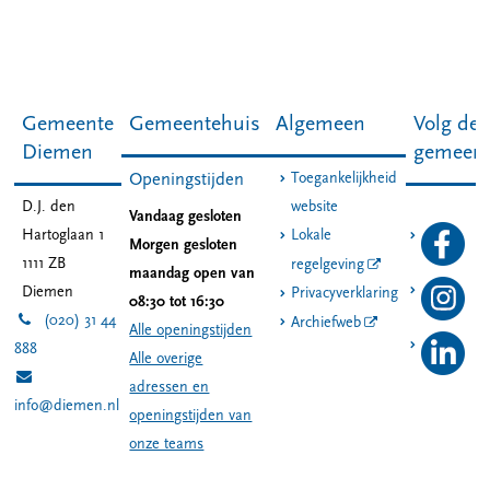
Gemeente
Gemeentehuis
Algemeen
Volg de
Diemen
gemeen
Toegankelijkheid
Openingstijden
D.J. den
website
Vandaag gesloten
Hartoglaan 1
Lokale
Morgen gesloten
1111 ZB
regelgeving
maandag open van
Diemen
Privacyverklaring
08:30 tot 16:30
(020) 31 44
Archiefweb
Alle openingstijden
888
Alle overige
adressen en
info@diemen.nl
openingstijden van
onze teams