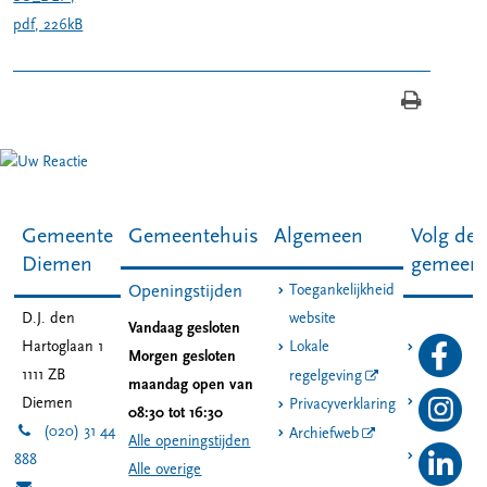
pdf
, 226kB
Gemeente
Gemeentehuis
Algemeen
Volg de
Diemen
gemeen
Toegankelijkheid
Openingstijden
D.J. den
website
Vandaag gesloten
Hartoglaan 1
Lokale
Morgen gesloten
1111 ZB
regelgeving
maandag open van
Diemen
Privacyverklaring
08:30 tot 16:30
(020) 31 44
Archiefweb
Alle openingstijden
888
Alle overige