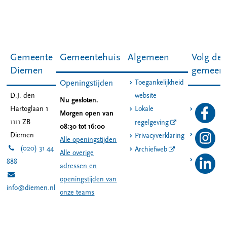
Gemeente
Gemeentehuis
Algemeen
Volg de
Diemen
gemeen
Toegankelijkheid
Openingstijden
D.J. den
website
Nu gesloten.
Hartoglaan 1
Lokale
Morgen open van
1111 ZB
regelgeving
08:30 tot 16:00
Diemen
Privacyverklaring
Alle openingstijden
(020) 31 44
Archiefweb
Alle overige
888
adressen en
openingstijden van
info@diemen.nl
onze teams