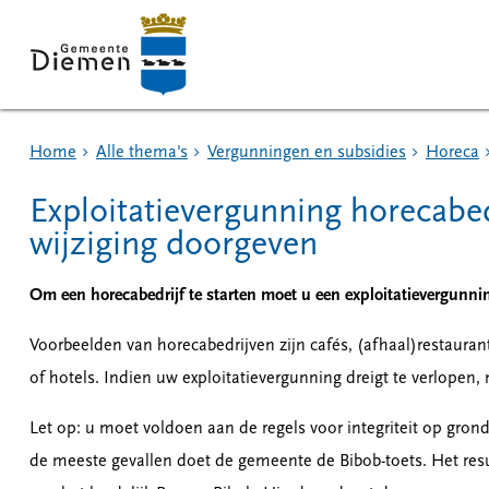
Home
Alle thema's
Vergunningen en subsidies
Horeca
Exploitatievergunning horecabed
wijziging doorgeven
Om een horecabedrijf te starten moet u een exploitatievergunni
Voorbeelden van horecabedrijven zijn cafés, (afhaal)restauran
of hotels. Indien uw exploitatievergunning dreigt te verlope
Let op: u moet voldoen aan de regels voor integriteit op grond 
de meeste gevallen doet de gemeente de Bibob-toets. Het resu