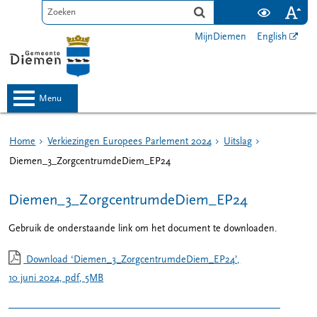
MijnDiemen
English
menu
Home
Verkiezingen Europees Parlement 2024
Uitslag
Diemen_3_ZorgcentrumdeDiem_EP24
Diemen_3_ZorgcentrumdeDiem_EP24
Gebruik de onderstaande link om het document te downloaden.
Download ‘Diemen_3_ZorgcentrumdeDiem_EP24’,
10 juni 2024,
pdf
, 5MB