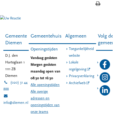
Gemeente
Gemeentehuis
Algemeen
Volg de
Diemen
gemeen
Toegankelijkheid
Openingstijden
D.J. den
website
Vandaag gesloten
Hartoglaan 1
Lokale
Morgen gesloten
1111 ZB
regelgeving
maandag open van
Diemen
Privacyverklaring
08:30 tot 16:30
(020) 31 44
Archiefweb
Alle openingstijden
888
Alle overige
adressen en
info@diemen.nl
openingstijden van
onze teams