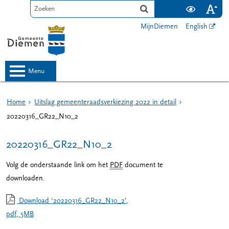
MijnDiemen
English
menu
Home
Uitslag gemeenteraadsverkiezing 2022 in detail
20220316_GR22_N10_2
20220316_GR22_N10_2
Volg de onderstaande link om het
PDF
document te
downloaden.
Download ‘20220316_GR22_N10_2’,
pdf
, 5MB