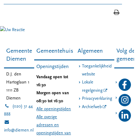
Gemeente
Gemeentehuis
Algemeen
Volg de
Diemen
gemeen
Toegankelijkheid
Openingstijden
D.J. den
website
Vandaag open tot
Hartoglaan 1
Lokale
16:30
1111 ZB
regelgeving
Morgen open van
Diemen
Privacyverklaring
08:30 tot 16:30
(020) 31 44
Archiefweb
Alle openingstijden
888
Alle overige
adressen en
info@diemen.nl
openingstijden van