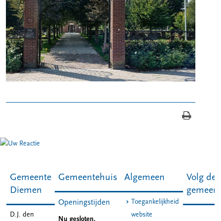
Gemeente
Gemeentehuis
Algemeen
Volg de
Diemen
gemeen
Toegankelijkheid
Openingstijden
D.J. den
website
Nu gesloten.