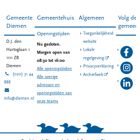
Gemeente
Gemeentehuis
Algemeen
Volg de
Diemen
gemeen
Toegankelijkheid
Openingstijden
D.J. den
website
Nu gesloten.
Hartoglaan 1
Lokale
Morgen open van
1111 ZB
regelgeving
08:30 tot 16:00
Diemen
Privacyverklaring
Alle openingstijden
(020) 31 44
Archiefweb
Alle overige
888
adressen en
openingstijden van
info@diemen.nl
onze teams