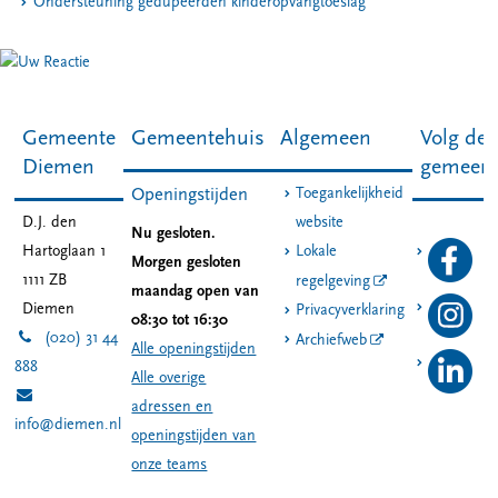
Ondersteuning gedupeerden kinderopvangtoeslag
Gemeente
Gemeentehuis
Algemeen
Volg de
Diemen
gemeen
Toegankelijkheid
Openingstijden
D.J. den
website
Nu gesloten.
Hartoglaan 1
Lokale
Morgen gesloten
1111 ZB
regelgeving
maandag open van
Diemen
Privacyverklaring
08:30 tot 16:30
(020) 31 44
Archiefweb
Alle openingstijden
888
Alle overige
adressen en
info@diemen.nl
openingstijden van
onze teams