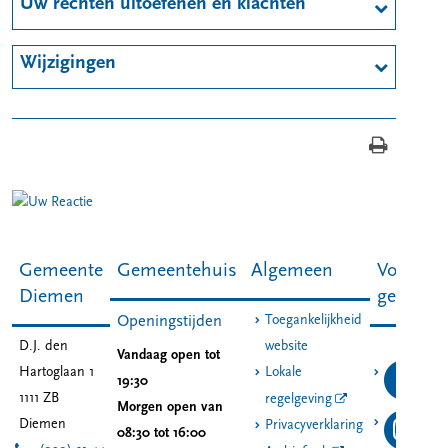
Uw rechten uitoefenen en klachten
Wijzigingen
Gemeente
Gemeentehuis
Algemeen
Volg de
Diemen
gemeent
Toegankelijkheid
Openingstijden
D.J. den
website
Vandaag open tot
Hartoglaan 1
Lokale
19:30
1111 ZB
regelgeving
Morgen open van
Diemen
Privacyverklaring
08:30 tot 16:00