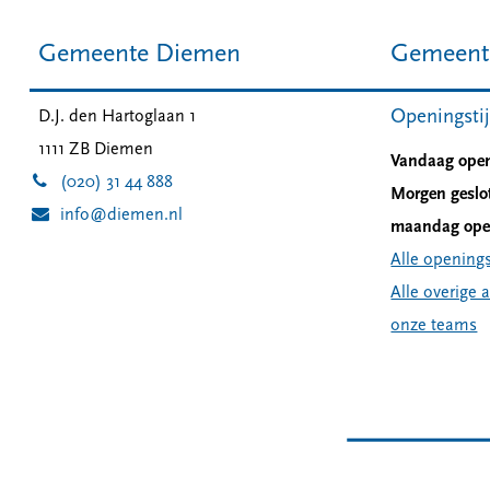
Gemeente Diemen
Gemeent
Openingsti
D.J. den Hartoglaan 1
1111 ZB
Diemen
Vandaag open
(020) 31 44 888
Morgen geslo
info@diemen.nl
maandag open
Alle openings
Alle overige 
onze teams