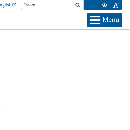
nglish
menu
.