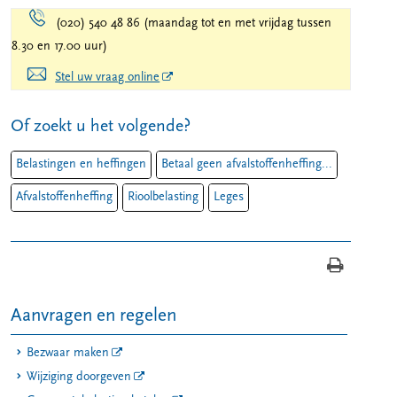
(020) 540 48 86 (maandag tot en met vrijdag tussen
8.30 en 17.00 uur)
Stel uw vraag online
Of zoekt u het volgende?
Belastingen en heffingen
Betaal geen afvalstoffenheffing...
Afvalstoffenheffing
Rioolbelasting
Leges
Aanvragen en regelen
Bezwaar maken
Wijziging doorgeven