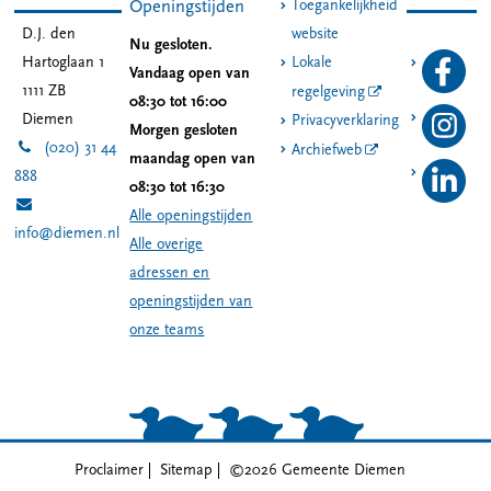
Toegankelijkheid
Openingstijden
D.J. den
website
Nu gesloten.
Hartoglaan 1
Lokale
Vandaag open van
1111 ZB
regelgeving
08:30 tot 16:00
Diemen
Privacyverklaring
Morgen gesloten
(020) 31 44
Archiefweb
maandag open van
888
08:30 tot 16:30
Alle openingstijden
info@diemen.nl
Alle overige
adressen en
openingstijden van
onze teams
Proclaimer
Sitemap
©2026 Gemeente Diemen