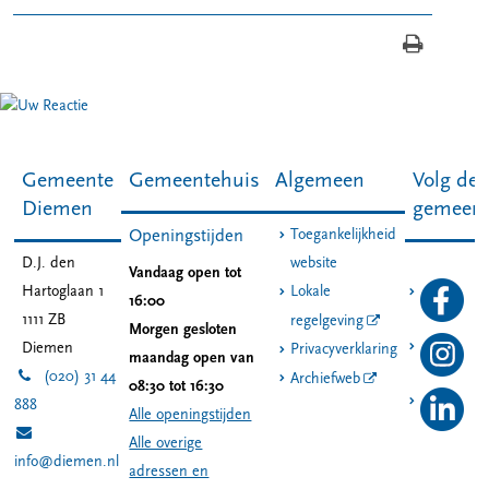
Gemeente
Gemeentehuis
Algemeen
Volg de
Diemen
gemeen
Toegankelijkheid
Openingstijden
D.J. den
website
Vandaag open tot
Hartoglaan 1
Lokale
16:00
1111 ZB
regelgeving
Morgen gesloten
Diemen
Privacyverklaring
maandag open van
(020) 31 44
Archiefweb
08:30 tot 16:30
888
Alle openingstijden
Alle overige
info@diemen.nl
adressen en