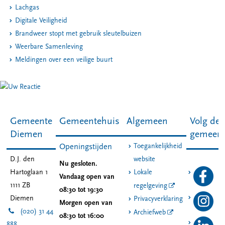
Lachgas
Digitale Veiligheid
Brandweer stopt met gebruik sleutelbuizen
Weerbare Samenleving
Meldingen over een veilige buurt
Gemeente
Gemeentehuis
Algemeen
Volg de
Diemen
gemeen
Toegankelijkheid
Openingstijden
D.J. den
website
Nu gesloten.
Hartoglaan 1
Lokale
Vandaag open van
1111 ZB
regelgeving
08:30 tot 19:30
Diemen
Privacyverklaring
Morgen open van
(020) 31 44
Archiefweb
08:30 tot 16:00
888