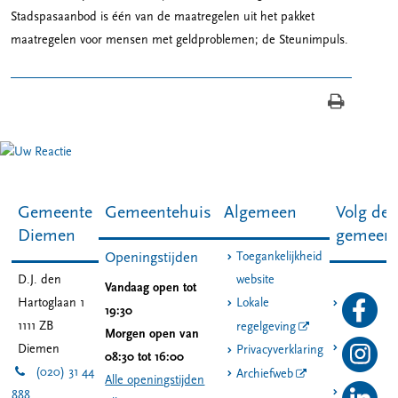
Stadspasaanbod is één van de maatregelen uit het pakket
maatregelen voor mensen met geldproblemen; de Steunimpuls.
Gemeente
Gemeentehuis
Algemeen
Volg de
Diemen
gemeen
Toegankelijkheid
Openingstijden
D.J. den
website
Vandaag open tot
Hartoglaan 1
Lokale
19:30
1111 ZB
regelgeving
Morgen open van
Diemen
Privacyverklaring
08:30 tot 16:00
(020) 31 44
Archiefweb
Alle openingstijden
888