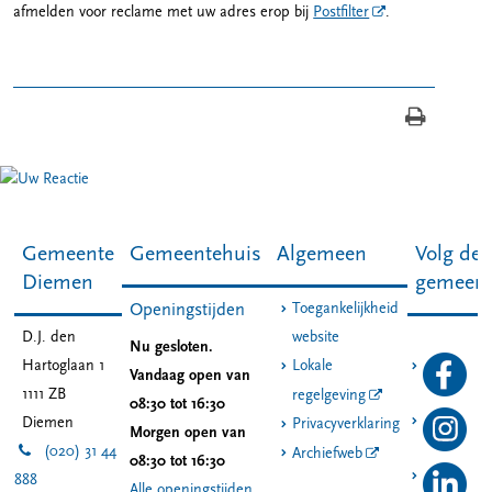
afmelden voor reclame met uw adres erop bij
Postfilter
.
Gemeente
Gemeentehuis
Algemeen
Volg de
Diemen
gemeen
Toegankelijkheid
Openingstijden
D.J. den
website
Nu gesloten.
Hartoglaan 1
Lokale
Vandaag open van
1111 ZB
regelgeving
08:30 tot 16:30
Diemen
Privacyverklaring
Morgen open van
(020) 31 44
Archiefweb
08:30 tot 16:30
888
Alle openingstijden