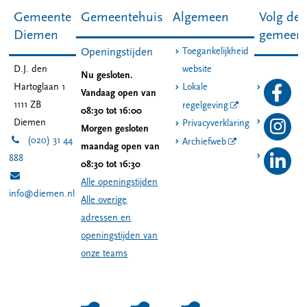
Gemeente
Gemeentehuis
Algemeen
Volg de
Diemen
gemeen
Toegankelijkheid
Openingstijden
D.J. den
website
Nu gesloten.
Hartoglaan 1
Lokale
Vandaag open van
1111 ZB
regelgeving
08:30 tot 16:00
Diemen
Privacyverklaring
Morgen gesloten
(020) 31 44
Archiefweb
maandag open van
888
08:30 tot 16:30
Alle openingstijden
info@diemen.nl
Alle overige
adressen en
openingstijden van
onze teams