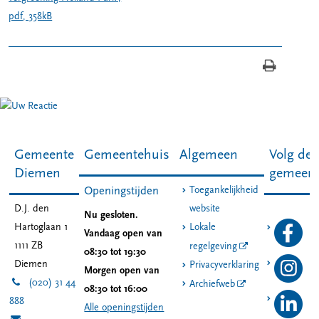
pdf
, 358kB
Gemeente
Gemeentehuis
Algemeen
Volg de
Diemen
gemeen
Toegankelijkheid
Openingstijden
D.J. den
website
Nu gesloten.
Hartoglaan 1
Lokale
Vandaag open van
1111 ZB
regelgeving
08:30 tot 19:30
Diemen
Privacyverklaring
Morgen open van
(020) 31 44
Archiefweb
08:30 tot 16:00
888
Alle openingstijden