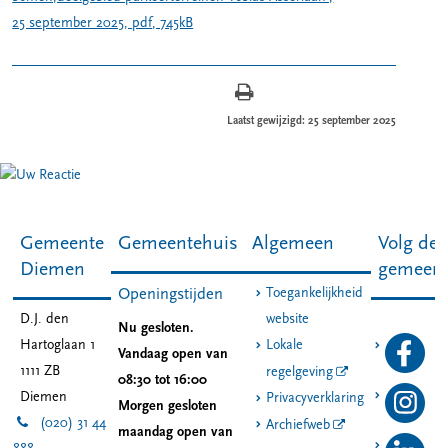
25 september 2025,
pdf
, 745kB
Laatst gewijzigd: 25 september 2025
Gemeente
Gemeentehuis
Algemeen
Volg de
Diemen
gemeen
Toegankelijkheid
Openingstijden
D.J. den
website
Nu gesloten.
Hartoglaan 1
Lokale
Vandaag open van
1111 ZB
regelgeving
08:30 tot 16:00
Diemen
Privacyverklaring
Morgen gesloten
(020) 31 44
Archiefweb
maandag open van