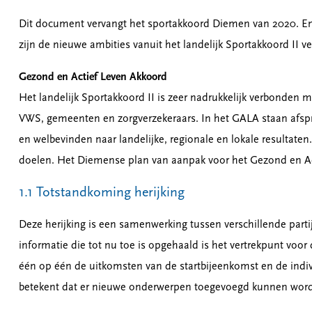
Dit document vervangt het sportakkoord Diemen van 2020. En i
zijn de nieuwe ambities vanuit het landelijk Sportakkoord II v
Gezond en Actief Leven Akkoord
Het landelijk Sportakkoord II is zeer nadrukkelijk verbonden
VWS, gemeenten en zorgverzekeraars. In het GALA staan afspra
en welbevinden naar landelijke, regionale en lokale resultate
doelen. Het Diemense plan van aanpak voor het Gezond en Ac
1.1 Totstandkoming herijking
Deze herijking is een samenwerking tussen verschillende part
informatie die tot nu toe is opgehaald is het vertrekpunt voo
één op één de uitkomsten van de startbijeenkomst en de indivi
betekent dat er nieuwe onderwerpen toegevoegd kunnen worden.