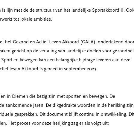
s lijn met de de structuur van het landelijke Sportakkoord II. Oo
erwerkt tot lokale ambities.
 met het Gezond en Actief Leven Akkoord (GALA), ondertekend doo
ken gericht op de vertaling van landelijke doelen voor gezondhe
n. Sport en bewegen kan een belangrijke bijdrage leveren aan deze
tief leven Akkoord is gereed in september 2023.
ijen in Diemen die bezig zijn met sporten en bewegen. De
r de aankomende jaren. De dikgedrukte woorden in de herijking zijn
duele gesprekken. Dit document blijft continu in ontwikkeling. Di
 Het proces voor deze herijking zag er als volgt uit: