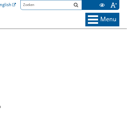
nglish
menu
n