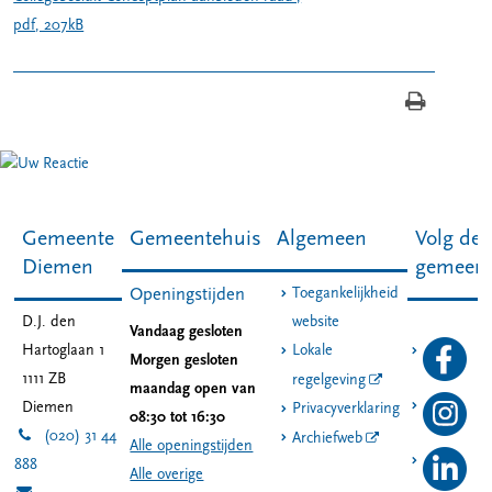
pdf
, 207kB
Gemeente
Gemeentehuis
Algemeen
Volg de
Diemen
gemeen
Toegankelijkheid
Openingstijden
D.J. den
website
Vandaag gesloten
Hartoglaan 1
Lokale
Morgen gesloten
1111 ZB
regelgeving
maandag open van
Diemen
Privacyverklaring
08:30 tot 16:30
(020) 31 44
Archiefweb
Alle openingstijden
888
Alle overige