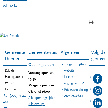
pdf
, 105kB
Gemeente
Gemeentehuis
Algemeen
Volg de
Diemen
gemeen
Toegankelijkheid
Openingstijden
D.J. den
website
Vandaag open tot
Hartoglaan 1
Lokale
19:30
1111 ZB
regelgeving
Morgen open van
Diemen
Privacyverklaring
08:30 tot 16:00
(020) 31 44
Archiefweb
Alle openingstijden
888
Alle overige