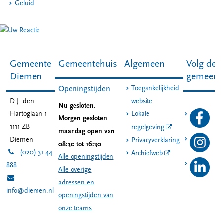
Geluid
Gemeente
Gemeentehuis
Algemeen
Volg de
Diemen
gemeen
Toegankelijkheid
Openingstijden
D.J. den
website
Nu gesloten.
Hartoglaan 1
Lokale
Morgen gesloten
1111 ZB
regelgeving
maandag open van
Diemen
Privacyverklaring
08:30 tot 16:30
(020) 31 44
Archiefweb
Alle openingstijden
888
Alle overige
adressen en
info@diemen.nl
openingstijden van
onze teams