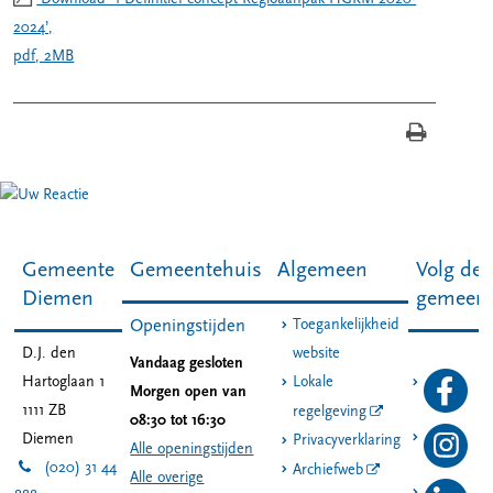
2024’,
pdf
, 2MB
Gemeente
Gemeentehuis
Algemeen
Volg de
Diemen
gemeen
Toegankelijkheid
Openingstijden
D.J. den
website
Vandaag gesloten
Hartoglaan 1
Lokale
Morgen open van
1111 ZB
regelgeving
08:30 tot 16:30
Diemen
Privacyverklaring
Alle openingstijden
(020) 31 44
Archiefweb
Alle overige