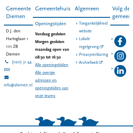
Gemeente
Gemeentehuis
Algemeen
Volg de
Diemen
gemeen
Toegankelijkheid
Openingstijden
D.J. den
website
Vandaag gesloten
Hartoglaan 1
Lokale
Morgen gesloten
1111 ZB
regelgeving
maandag open van
Diemen
Privacyverklaring
08:30 tot 16:30
(020) 31 44
Archiefweb
Alle openingstijden
888
Alle overige
adressen en
info@diemen.nl
openingstijden van
onze teams