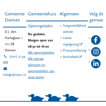
Gemeente
Gemeentehuis
Algemeen
Volg de
Diemen
gemeen
Toegankelijkheid
Openingstijden
D.J. den
website
Nu gesloten.
Hartoglaan 1
Lokale
Morgen open van
1111 ZB
regelgeving
08:30 tot 16:00
Diemen
Privacyverklaring
Alle openingstijden
(020) 31 44
Archiefweb
Alle overige
888
adressen en
openingstijden van
info@diemen.nl
onze teams