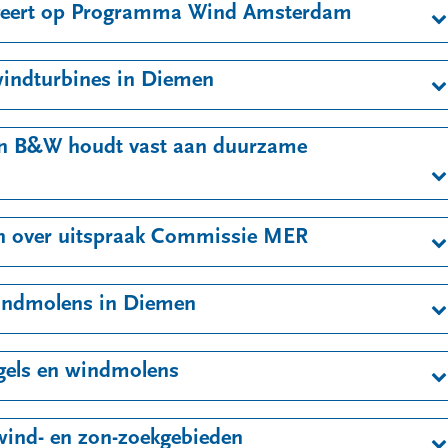
ageert op Programma Wind Amsterdam
 windturbines in Diemen
van B&W houdt vast aan duurzame
en over uitspraak Commissie MER
windmolens in Diemen
gels en windmolens
wind- en zon-zoekgebieden