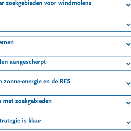
ier zoekgebieden voor windmolens
iemen
den aangescherpt
n zonne-energie en de RES
in met zoekgebieden
rategie is klaar