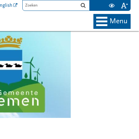
nglish
menu