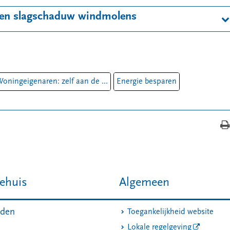
d en slagschaduw windmolens
oningeigenaren: zelf aan de ...
Energie besparen
ehuis
Algemeen
jden
Toegankelijkheid website
Lokale regelgeving